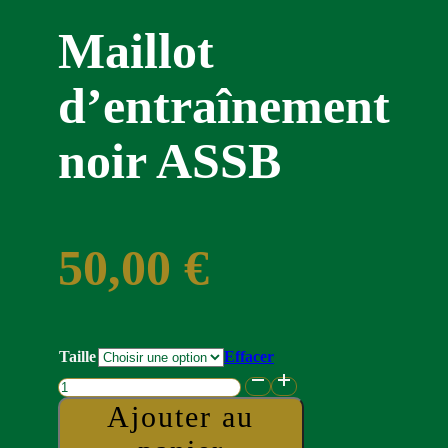
Maillot
d’entraînement
noir ASSB
50,00
€
Taille
Effacer
quantité
de
Ajouter au
Maillot
d'entraînement
noir