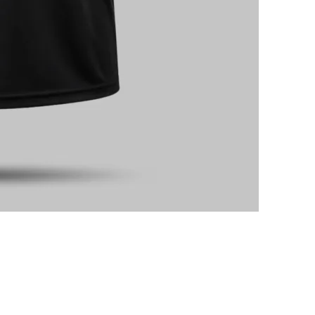
MENTS
INFORMATIONS
RESTEZ 
PROMOTI
on
Mon Compte
NOUVEAU
s
Nous Contacter
PLUS
Le Programme D' Affiliation
INSCRIVEZ
15%
SUIVEZ-