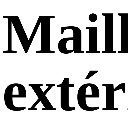
Mail
extér