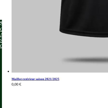
SERVICE CLIENT
NOS ENGAGE
Cartes-Cadeaux
Livraison & Expéditi
Aidez Moi
Retours Sous 90 Jour
Suivre Ma Commande
Guide Des Tailles
Maillot extérieur saison 2021/2025
0,00
€