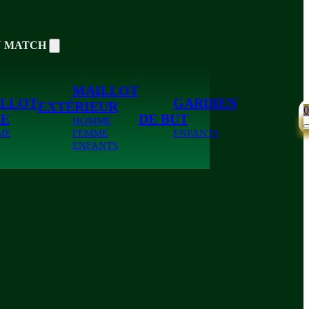
U MATCH
MAILLOT
LLOT
GARDIEN
EXTÉRIEUR
LE
DE BUT
HOMME
ME
FEMME
ENFANTS
ENFANTS