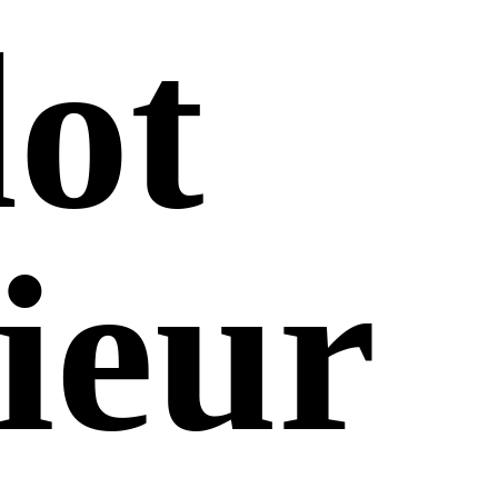
lot
ieur