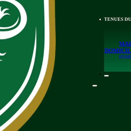
TENUES D
MAI
DOMICI
HOM