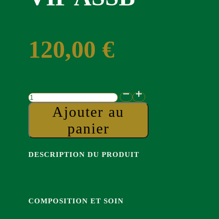
120,00
€
quantité
de
Ajouter au
Membre
VIP
panier
ASSB
DESCRIPTION DU PRODUIT
COMPOSITION ET SOIN