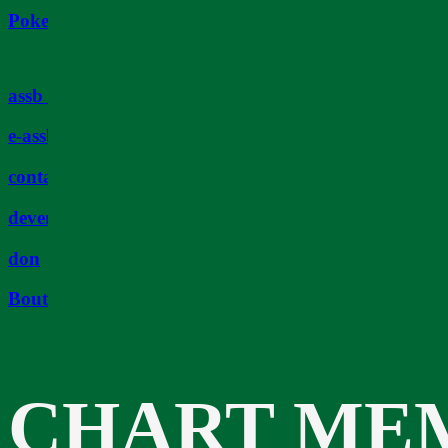
Poker
assb tv
e-assb
contact
devenir membre
don
Boutique
CHART ME
BUREAU