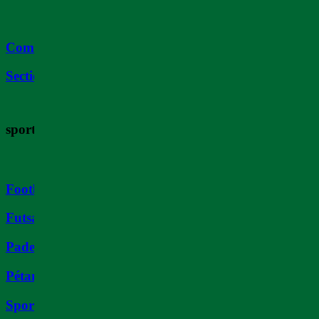
Comité de Direction
Sections
sports
Football
Futsal
Padel
Pétanque
Sport Boule