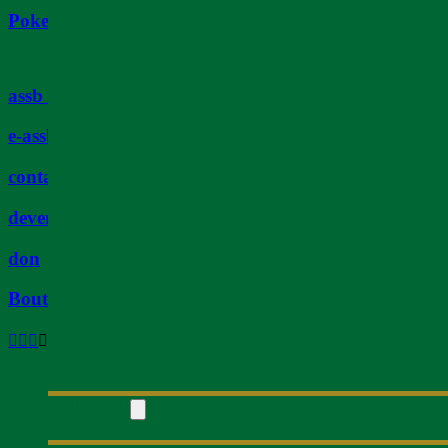
Poker
assb tv
e-assb
contact
devenir membre
don
Boutique
BUREAU