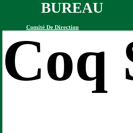
BUREAU
Comité De Direction
Coq 
Sections