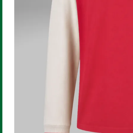
SPORTS
SPORTS
Football
Futsal
Padel
Pétanque
Sport Boules
Poker