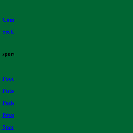
Comité de Direction
Sections
sports
Football
Futsal
Padel
Pétanque
Sport Boule