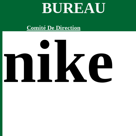
BUREAU
Comité De Direction
nike
Sections