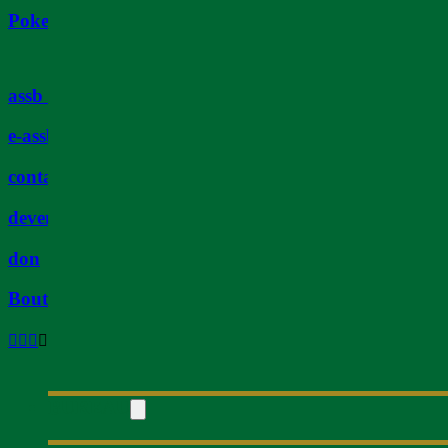
Poker
assb tv
e-assb
contact
devenir membre
don
Boutique
BUREAU