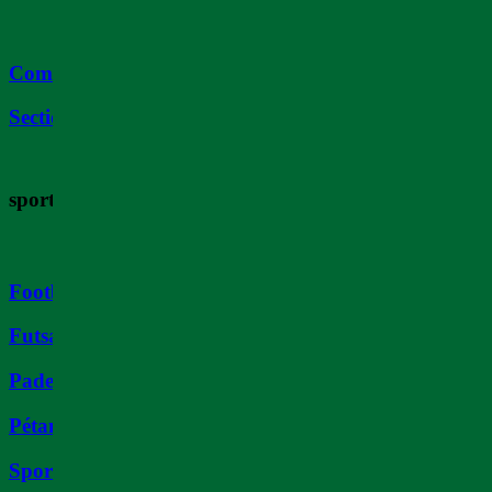
Comité de Direction
Sections
sports
Football
Futsal
Padel
Pétanque
Sport Boule