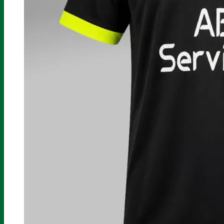
SPORTS
SPORTS
Football
Futsal
Padel
Pétanque
Sport Boules
Poker