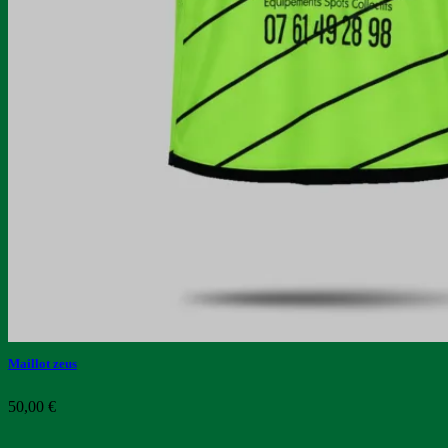
Maillot zeus
50,00
€