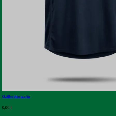
Maillot bleu marin
0,00
€