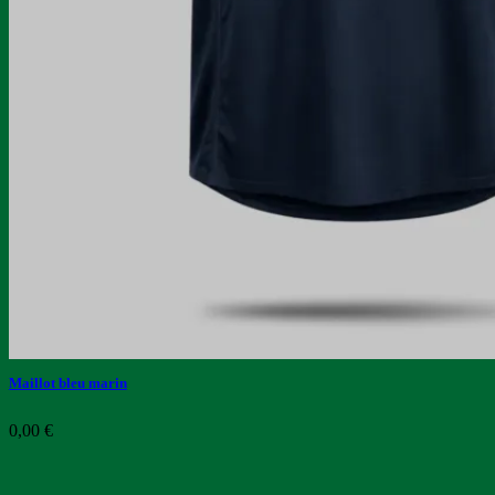
Maillot bleu marin
0,00
€