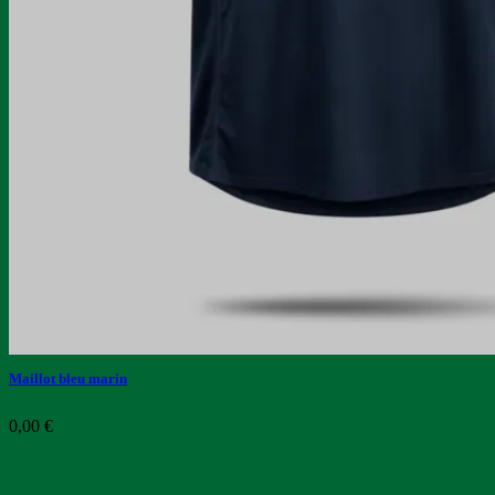
Maillot bleu marin
0,00
€