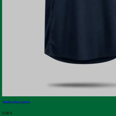
Maillot bleu marin
0,00
€