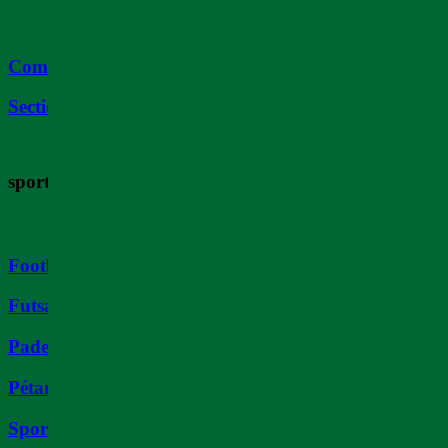
Comité de Direction
Sections
sports
Football
Futsal
Padel
Pétanque
Sport Boule