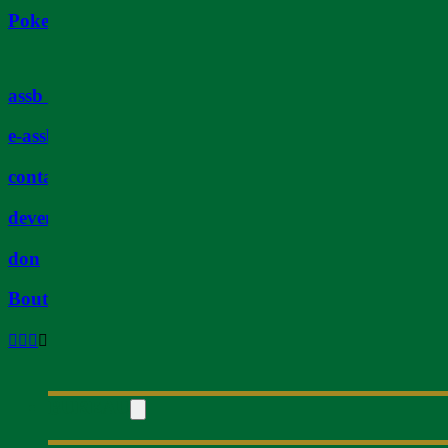
Poker
assb tv
e-assb
contact
devenir membre
don
Boutique
BUREAU